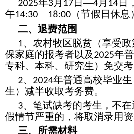
年
月
日—
月
日
2025
3
17
4
14
午
—
（节假日休息
14:30
18:00
二、退费范围
、农村牧区脱贫（享受政
1
保家庭的报考者以及
年普
2025
专科、本科、研究生）免交考
、
年普通高校毕业生
2
2024
生）减半收取考务费。
、笔试缺考的考生，不在
3
假情节严重的，将取消录用资
三、所需材料