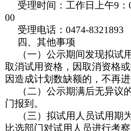
受理时间：工作日上午
9：0
00
受理电话：
0474-8
321893
四、其他事项
（一）公示期间发现拟
试
取消
试用
资格，因取消资格或
因造成计划数缺额的，
不再
进
（二）公示期满后无异议
门报到。
（三）拟
试用
人员试用期
比选部门对
试用
人员进行考察