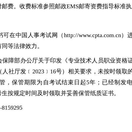
付邮费。
收费标准
参照邮政
EMS邮寄资费指导标准
书可在中国人事考试网（
http://www.cpta.com.c
有同等法律效力。
会保障部办公厅关于印发《专业技术人员职业资格
（人社厅发﹝
2023﹞16号）相关要求，未按时领取
管，保管期限为自考试结束日起5年；已经制发
考生按规定时间及时领取并妥善保管纸质证书。
8159295