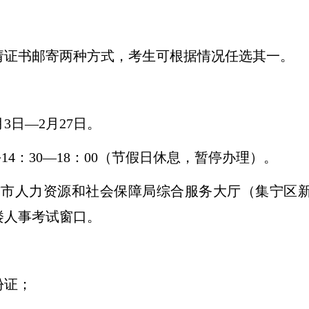
请证书邮寄两种方式，考生可根据情况任选其一。
月
3
日
—
2
月
27
日。
下午14：30—18：00（节假日休息，暂停办理）。
布市人力资源和社会保障局综合服务大厅（集宁区
楼人事考试窗口。
份证
；