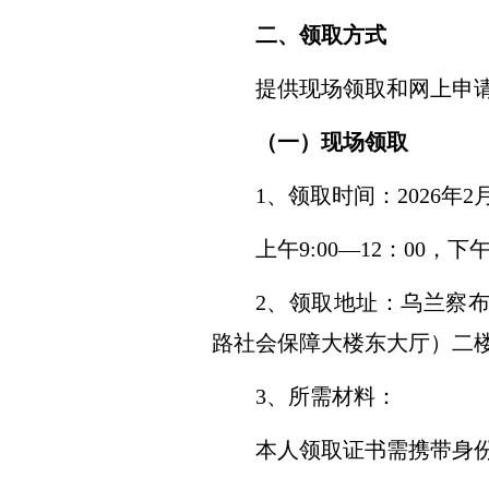
二、领取方式
提供现场领取和网上申
（一）现场领取
1
、领取时间
：
202
6
年
2
上午
9:00—12：00，
2
、领取地址
：
乌兰察
路社会保障大楼东大厅）二
3
、
所需材料：
本人
领取证书需携带
身