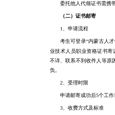
委托他人代领
证书
需携
（
二
）
证书邮寄
1、
申请
流程
考生
可
登录
“内蒙古人才
业技术人员职业资格证书寄
不详、联系不到收件人等原
负。
2、
受理时限
申请邮寄成功后
5
个工作
3、
收费方式
及
标准